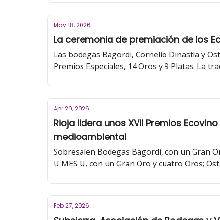
May 18, 2026
La ceremonia de premiación de los Eco
Las bodegas Bagordi, Cornelio Dinastía y Ost
Premios Especiales, 14 Oros y 9 Platas. La tra
Apr 20, 2026
Rioja lidera unos XVII Premios Ecovin
medioambiental
Sobresalen Bodegas Bagordi, con un Gran Oro,
U MES U, con un Gran Oro y cuatro Oros; Osta
regiones vitícolas, la DOCa Rioja lidera el 
Oros y 3 Oros; la DO Cava, 1 Gran Oro y 8 Oros
Medioambiental 2026. El ‘Premio al Mejor Dise
Feb 27, 2026
Ecodiseño’ y Bagordi Tinto Sin Sulfitos 2025 