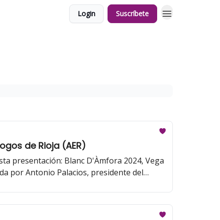
Login
Suscríbete
ogos de Rioja (AER)
ta presentación: Blanc D'Àmfora 2024, Vega
da por Antonio Palacios, presidente del
 por Iñigo Crespo, director del concurso.