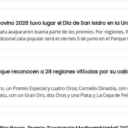
vino 2026 tuvo lugar el Día de San Isidro en la Un
atu acapararon buena parte de los premios. Por regiones, Ri
dicional cata popular será el viernes 5 de junio en el Parque
o que reconocen a 28 regiones vitícolas por su c
 un Premio Especial y cuatro Oros; Cornelio Dinastía, con 
tu, con un Gran Oro, dos Oros y una Plata; y La Cepa de Pe
palmarés con 5 Grandes Oros, 2 Premios Especiales, 14 Oros 
; y la DO Toro, 1 Gran Oro y 2 Oros. La asociación Subsierra
ño de Etiqueta’ ha sido para el Vega Vella Blanco 2025; Pin
logra otro premio especial.