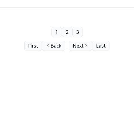
1
2
3
First
Back
Next
Last