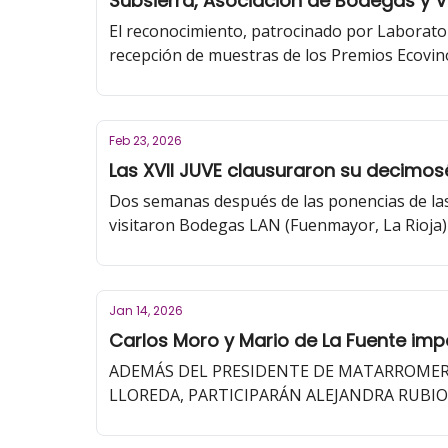
Subsierra, Asociación de Bodegas y V
El reconocimiento, patrocinado por Laboratorio
recepción de muestras de los Premios Ecovino
Feb 23, 2026
Las XVII JUVE clausuraron su decimose
Dos semanas después de las ponencias de las 
visitaron Bodegas LAN (Fuenmayor, La Rioja) 
Ecovino 2026 ya está abierto hasta el 18 de 
Jan 14, 2026
Carlos Moro y Mario de La Fuente impar
ADEMÁS DEL PRESIDENTE DE MATARROMERA 
LLOREDA, PARTICIPARÁN ALEJANDRA RUBIO
DEL CPAER, Y EL PROFESOR ANTONIO TOMA