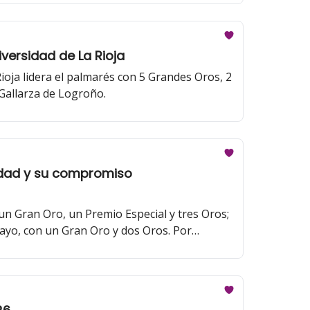
iversidad de La Rioja
oja lidera el palmarés con 5 Grandes Oros, 2
 Gallarza de Logroño.
alidad y su compromiso
un Gran Oro, un Premio Especial y tres Oros;
layo, con un Gran Oro y dos Oros. Por
y 9 Platas. La DO Manchuela obtiene 2 Grandes
 ha recibido el Premio a la Excelencia
tablanca 2024 obtiene el ‘Premio al Mejor