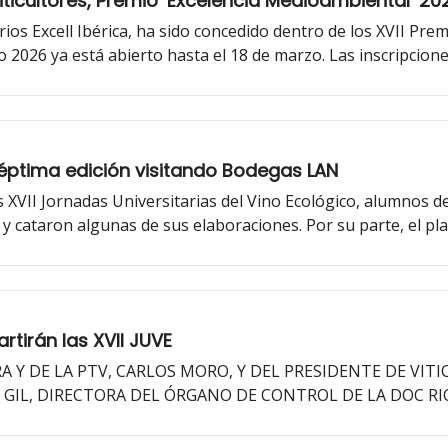
iticultores, Premio ‘Excelencia Medioambiental’ 20
s Excell Ibérica, ha sido concedido dentro de los XVII Prem
 2026 ya está abierto hasta el 18 de marzo. Las inscripcion
́ptima edición visitando Bodegas LAN
XVII Jornadas Universitarias del Vino Ecológico, alumnos de
y cataron algunas de sus elaboraciones. Por su parte, el pl
marzo. Las inscripciones pueden realizarse hasta el 10 de mar
tirán las XVII JUVE
Y DE LA PTV, CARLOS MORO, Y DEL PRESIDENTE DE VITI
 GIL, DIRECTORA DEL ÓRGANO DE CONTROL DE LA DOC RIO
́S PALACIOS, QUE MODERARÁ LA MESA REDONDA