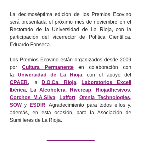
La decimoséptima edición de los Premios Ecovino
será presentada el próximo mes de noviembre en el
Rectorado de la Universidad de La Rioja, con la
participación del vicerrector de Política Científica,
Eduardo Fonseca.
Los Premios Ecovino están organizados desde 2009
por
Cultura Permanente
en colaboración con
la
Universidad de La Rioja
, con el apoyo del
CPAER
, la
D.O.Ca
. Rioja
,
Laboratorios Excell
Ibérica
,
La Alcoholera
,
Rivercap
,
Riojadhesivos
,
Corchos M.A.Silva
,
Laffort
,
Omnia Technologies
,
SOW
y
ESDIR
. Agradecimiento para todos ellos y,
además, en esta ocasión, para la Asociación de
Sumilleres de La Rioja.