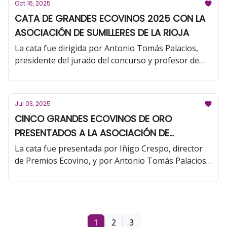
Oct 16, 2025
CATA DE GRANDES ECOVINOS 2025 CON LA
ASOCIACIÓN DE SUMILLERES DE LA RIOJA
La cata fue dirigida por Antonio Tomás Palacios,
presidente del jurado del concurso y profesor de
Análisis Sensorial de la Universidad de La Rioja, y
por Iñigo Crespo, director de Premios Ecovino.
Jul 03, 2025
CINCO GRANDES ECOVINOS DE ORO
PRESENTADOS A LA ASOCIACIÓN DE
ENÓLOGOS DE RIOJA (AER)
La cata fue presentada por Iñigo Crespo, director
de Premios Ecovino, y por Antonio Tomás Palacios,
presidente del jurado del concurso y profesor de
Análisis Sensorial de la Universidad de La Rioja.
1
2
3