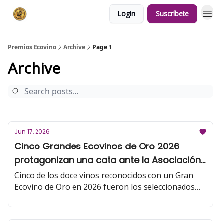
Login
Suscríbete
Premios Ecovino
Archive
Page 1
Archive
Jun 17, 2026
Cinco Grandes Ecovinos de Oro 2026
protagonizan una cata ante la Asociación
de Enólogos de Rioja (AER)
Cinco de los doce vinos reconocidos con un Gran
Ecovino de Oro en 2026 fueron los seleccionados
para esta presentación: Blanc D'Àmfora 2024, Vega
Vella Rosado 2025, Ostatu Tinto 2025, Jairus 2021 y