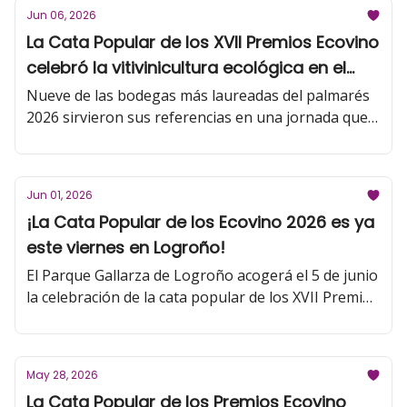
Bagordi Gran Reserva 2015. La sesión estuvo
Jun 06, 2026
conducida por Antonio Palacios, presidente del
La Cata Popular de los XVII Premios Ecovino
jurado de los Premios Ecovino y profesor de
celebró la vitivinicultura ecológica en el
Análisis Sensorial de la Universidad de La Rioja, y
presentada por Iñigo Crespo, director del concurso.
centro de Logroño
Nueve de las bodegas más laureadas del palmarés
2026 sirvieron sus referencias en una jornada que
consolida a la ciudad como el epicentro de la
vitivinicultura sostenible. El 17 de junio se
presentarán algunos de los Grandes Ecovinos de
Jun 01, 2026
Oro 2026 en la Universidad de La Rioja para socios
¡La Cata Popular de los Ecovino 2026 es ya
de la Asociación de Enólogos de Rioja.
este viernes en Logroño!
El Parque Gallarza de Logroño acogerá el 5 de junio
la celebración de la cata popular de los XVII Premios
Ecovino, donde la ciudadanía podrá degustar
algunos de los mejores vinos ecológicos del
momento, premiados en el mayor concurso de
May 28, 2026
vinos ‘bio’ de España.
La Cata Popular de los Premios Ecovino