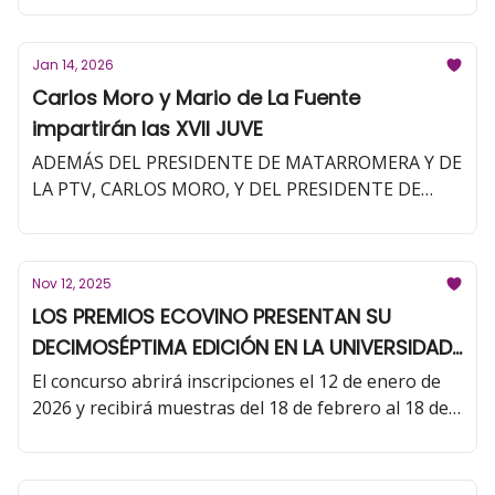
Bodegas LAN (Fuenmayor, La Rioja) y cataron
algunas de sus elaboraciones. Por su parte, el plazo
Jan 14, 2026
de recepción de muestras de los Premios Ecovino
Carlos Moro y Mario de La Fuente
2026 ya está abierto hasta el 18 de marzo. Las
impartirán las XVII JUVE
inscripciones pueden realizarse hasta el 10 de
marzo.
ADEMÁS DEL PRESIDENTE DE MATARROMERA Y DE
LA PTV, CARLOS MORO, Y DEL PRESIDENTE DE
VITICULTURA DE LA OIV, MARIO DE LA FUENTE
LLOREDA, PARTICIPARÁN ALEJANDRA RUBIO GIL,
DIRECTORA DEL ÓRGANO DE CONTROL DE LA DOC
Nov 12, 2025
RIOJA, MARÍA GLORIA SÁENZ ROMO, GERENTE DEL
LOS PREMIOS ECOVINO PRESENTAN SU
CPAER, Y EL PROFESOR ANTONIO TOMÁS
DECIMOSÉPTIMA EDICIÓN EN LA UNIVERSIDAD
PALACIOS, QUE MODERARÁ LA MESA REDONDA
DE LA RIOJA
El concurso abrirá inscripciones el 12 de enero de
2026 y recibirá muestras del 18 de febrero al 18 de
marzo. Los resultados se harán públicos en abril.