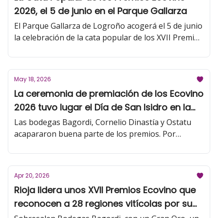
2026, el 5 de junio en el Parque Gallarza
El Parque Gallarza de Logroño acogerá el 5 de junio
la celebración de la cata popular de los XVII Premios
Ecovino, donde la ciudadanía podrá degustar
algunos de los mejores vinos ecológicos del
momento, premiados en el mayor concurso de
May 18, 2026
vinos ‘bio’ de España.
La ceremonia de premiación de los Ecovino
2026 tuvo lugar el Día de San Isidro en la
Universidad de La Rioja
Las bodegas Bagordi, Cornelio Dinastía y Ostatu
acapararon buena parte de los premios. Por
regiones, Rioja lidera el palmarés con 5 Grandes
Oros, 2 Premios Especiales, 14 Oros y 9 Platas. La
tradicional cata popular será el viernes 5 de junio
Apr 20, 2026
en el Parque Gallarza de Logroño.
Rioja lidera unos XVII Premios Ecovino que
reconocen a 28 regiones vitícolas por su
calidad y su compromiso medioambiental