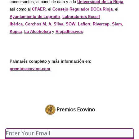
concursantes, al panel de cata y a la
Universidad de La Rioja
,
así como al
CPAER
,
el
Consejo Regulador DOCa Rioja
, el
Ayuntamiento de Logroño
,
Laboratorios Excell
Ibérica
,
Corchos M. A. Silva
,
SOW
,
Laffort
,
Rivercap
,
Siam
,
Kupsa
,
La Alcoholera
y
Riojadhesivos
.
Palmarés completo y más información en:
premiosecovino.com
Premios Ecovino